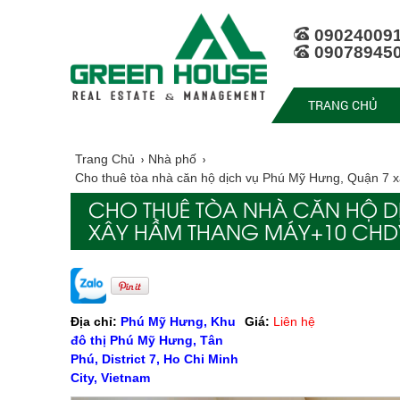
09024009
09078945
TRANG CHỦ
Trang Chủ
Nhà phố
Cho thuê tòa nhà căn hộ dịch vụ Phú Mỹ Hưng, Quận 7
CHO THUÊ TÒA NHÀ CĂN HỘ D
XÂY HẦM THANG MÁY+10 CH
Địa chỉ:
Phú Mỹ Hưng, Khu
Giá:
Liên hệ
đô thị Phú Mỹ Hưng, Tân
Phú, District 7, Ho Chi Minh
City, Vietnam