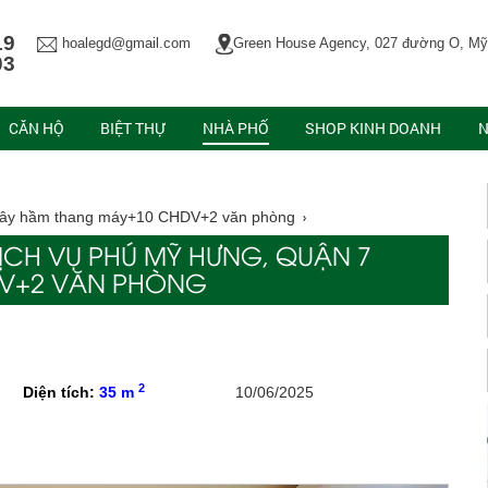
19
hoalegd@gmail.com
Green House Agency, 027 đường O, Mỹ
03
CĂN HỘ
BIỆT THỰ
NHÀ PHỐ
SHOP KINH DOANH
N
 xây hầm thang máy+10 CHDV+2 văn phòng
ỊCH VỤ PHÚ MỸ HƯNG, QUẬN 7
DV+2 VĂN PHÒNG
2
Diện tích:
35 m
10/06/2025