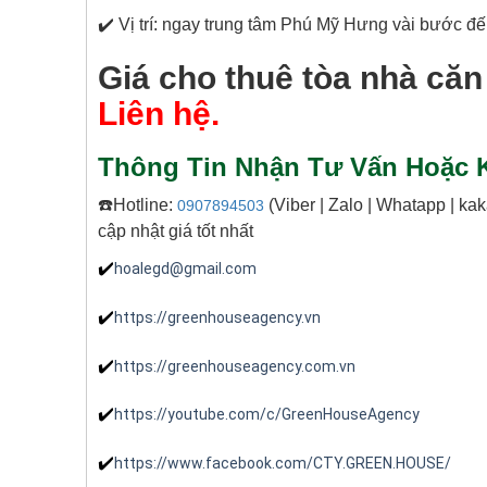
✔️ Vị trí: ngay trung tâm Phú Mỹ Hưng vài bước đến
Giá cho thuê tòa nhà că
Liên hệ.
Thông Tin Nhận Tư Vấn Hoặc K
☎️Hotline:
(Viber | Zalo | Whatapp | ka
0907894503
cập nhật giá tốt nhất
✔️
hoalegd@gmail.com
✔️
https://greenhouseagency.vn
✔️
https://greenhouseagency.com.vn
✔️
https://youtube.com/c/GreenHouseAgency
✔️
https://www.facebook.com/CTY.GREEN.HOUSE/