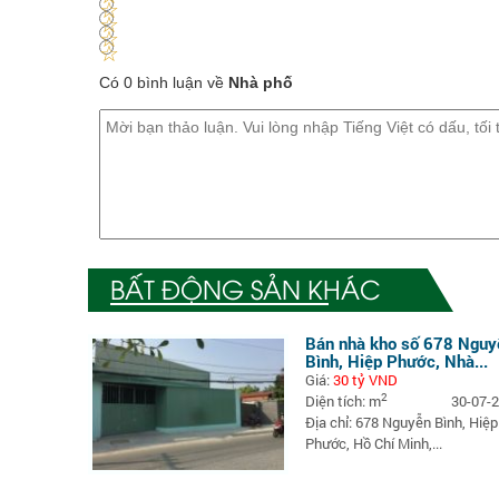
2
3
4
5
Có 0 bình luận về
Nhà phố
BẤT ĐỘNG SẢN KHÁC
Bán nhà kho số 678 Nguy
Bình, Hiệp Phước, Nhà...
Giá:
30 tỷ VND
2
Diện tích: m
30-07-
Địa chỉ: 678 Nguyễn Bình, Hiệp
Phước, Hồ Chí Minh,...