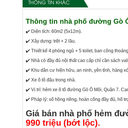
THÔNG TIN KHÁC
Thông tin nhà phố đường Gò Ô
✔️ Diện tích: 60m2 (5x12m).
✔️ Xây dựng: trệt + 2 lầu.
✔️ Thiết kế 4 phòng ngủ + 5 toilet, ban công thoán
✔️ Nhà có đầy đủ nội thất cao cấp chỉ cần sách val
✔️ Khu dân cư hiện hữu, an ninh, yên tỉnh, hàng xó
✔️ Xe ô tô đậu trong nhà.
✔️ Vị trí: hẻm xe ô tô đường Gò Ô Môi, Quận 7. 
✔️ Pháp lý: sổ hồng riêng, hoàn công đầy đủ, hổ t
Giá bán nhà phố hẻm đư
990 triệu (bớt lộc).