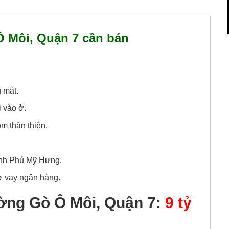
 Môi, Quận 7 cần bán
g mát.
i vào ở.
m thân thiện.
Cạnh Phú Mỹ Hưng.
rợ vay ngân hàng.
ờng Gò Ô Môi, Quận 7:
9 tỷ