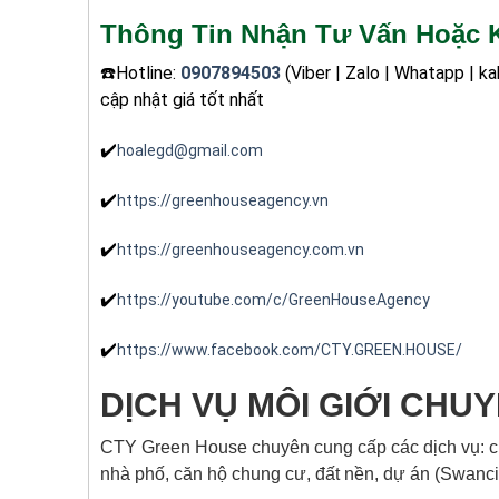
Thông Tin Nhận Tư Vấn Hoặc K
☎️Hotline:
0907894503
(Viber | Zalo | Whatapp | 
cập nhật giá tốt nhất
✔️
hoalegd@gmail.com
✔️
https://greenhouseagency.vn
✔️
https://greenhouseagency.com.vn
✔️
https://youtube.com/c/GreenHouseAgency
✔️
https://www.facebook.com/CTY.GREEN.HOUSE/
DỊCH VỤ MÔI GIỚI CHU
CTY Green House chuyên cung cấp các dịch vụ: c
nhà phố, căn hộ chung cư, đất nền, dự án (Swanci