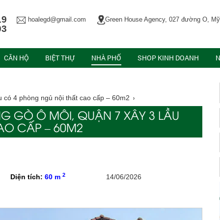
19
hoalegd@gmail.com
Green House Agency, 027 đường O, Mỹ
03
CĂN HỘ
BIỆT THỰ
NHÀ PHỐ
SHOP KINH DOANH
N
 có 4 phòng ngủ nội thất cao cấp – 60m2
G GÒ Ô MÔI, QUẬN 7 XÂY 3 LẦU
AO CẤP – 60M2
2
Diện tích:
60 m
14/06/2026