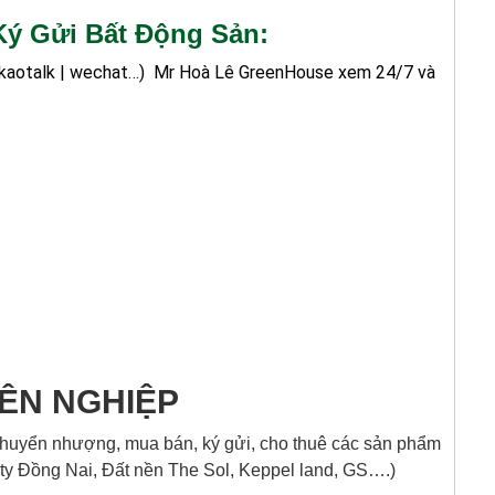
ý Gửi Bất Động Sản:
kakaotalk | wechat…)
Mr Hoà Lê GreenHouse xem 24/7 và
YÊN NGHIỆP
huyển nhượng, mua bán, ký gửi, cho thuê các sản phẩm
ty Đồng Nai, Đất nền The Sol, Keppel land, GS….)