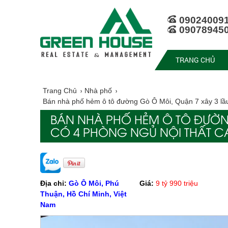
09024009
09078945
TRANG CHỦ
Trang Chủ
Nhà phố
Bán nhà phố hẻm ô tô đường Gò Ô Môi, Quận 7 xây 3 lầu
BÁN NHÀ PHỐ HẺM Ô TÔ ĐƯỜN
CÓ 4 PHÒNG NGỦ NỘI THẤT C
Địa chỉ:
Gò Ô Môi, Phú
Giá:
9 tỷ 990 triệu
Thuận, Hồ Chí Minh, Việt
Nam