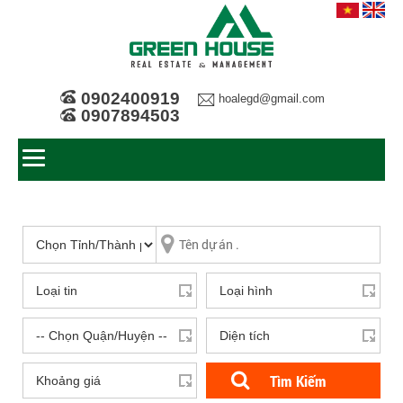
0902400919
hoalegd@gmail.com
0907894503
Tìm Kiếm