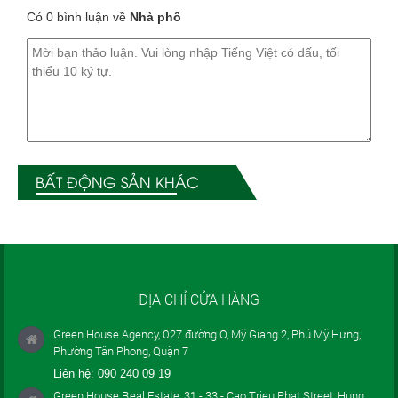
Có 0 bình luận về
Nhà phố
BẤT ĐỘNG SẢN KHÁC
ĐỊA CHỈ CỬA HÀNG
Green House Agency, 027 đường O, Mỹ Giang 2, Phú Mỹ Hưng,
Phường Tân Phong, Quận 7
Liên hệ:
090 240 09 19
Green House Real Estate, 31 - 33 - Cao Trieu Phat Street, Hung