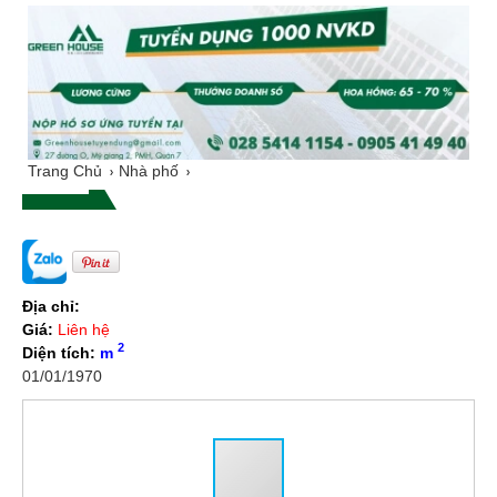
Trang Chủ
Nhà phố
Địa chỉ:
Giá:
Liên hệ
2
Diện tích:
m
01/01/1970