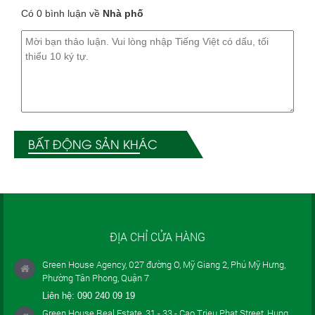
Có 0 bình luận về
Nhà phố
BẤT ĐỘNG SẢN KHÁC
ĐỊA CHỈ CỬA HÀNG
Green House Agency, 027 đường O, Mỹ Giang 2, Phú Mỹ Hưng,
Phường Tân Phong, Quận 7
Liên hệ:
090 240 09 19
Green House Real Estate, 31 - 33 - Cao Trieu Phat Street, Hung