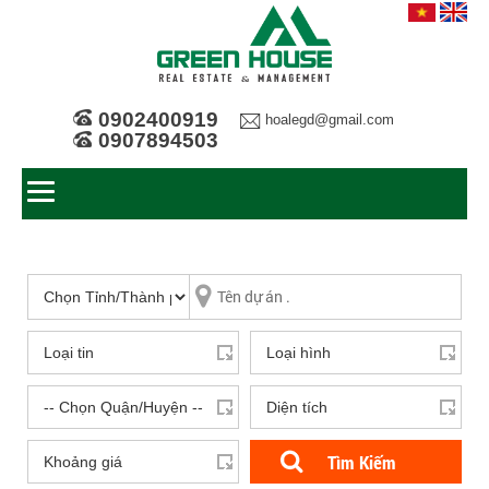
0902400919
hoalegd@gmail.com
0907894503
Tìm Kiếm