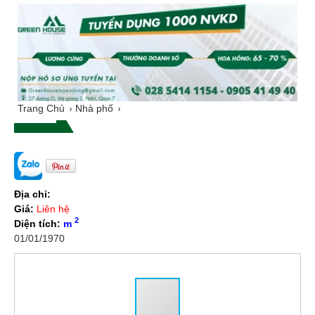
Trang Chủ
Nhà phố
Địa chỉ:
Giá:
Liên hệ
2
Diện tích:
m
01/01/1970