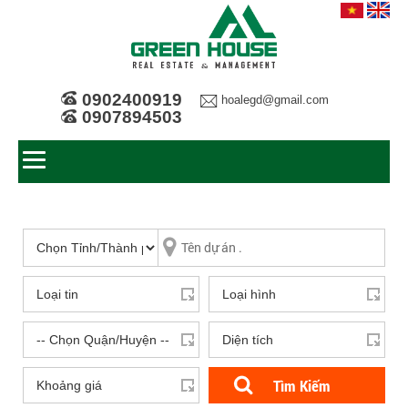
0902400919
hoalegd@gmail.com
0907894503
Tìm Kiếm