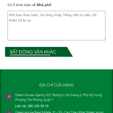
Có 0 bình luận về
Nhà phố
BẤT ĐỘNG SẢN KHÁC
ĐỊA CHỈ CỬA HÀNG
Green House Agency, 027 đường O, Mỹ Giang 2, Phú Mỹ Hưng,
Phường Tân Phong, Quận 7
Liên hệ:
090 240 09 19
Green House Real Estate, 31 - 33 - Cao Trieu Phat Street, Hung