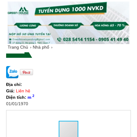
Trang Chủ
Nhà phố
Địa chỉ:
Giá:
Liên hệ
2
Diện tích:
m
01/01/1970