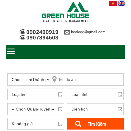
0902400919
hoalegd@gmail.com
0907894503
Tìm Kiếm