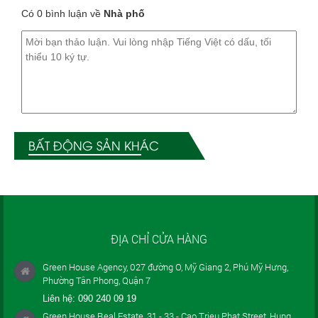
Có 0 bình luận về
Nhà phố
BẤT ĐỘNG SẢN KHÁC
ĐỊA CHỈ CỬA HÀNG
Green House Agency, 027 đường O, Mỹ Giang 2, Phú Mỹ Hưng,
Phường Tân Phong, Quận 7
Liên hệ:
090 240 09 19
Green House Real Estate, 31 - 33 - Cao Trieu Phat Street, Hung