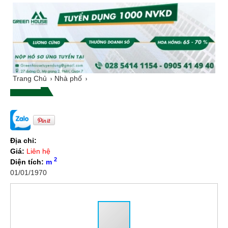
Trang Chủ
Nhà phố
Địa chỉ:
Giá:
Liên hệ
2
Diện tích:
m
01/01/1970