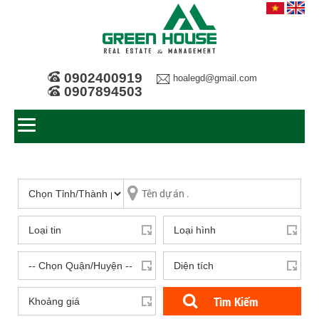
0902400919
hoalegd@gmail.com
0907894503
Tìm Kiếm