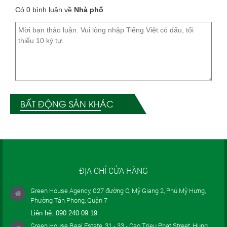
Có 0 bình luận về
Nhà phố
BẤT ĐỘNG SẢN KHÁC
ĐỊA CHỈ CỬA HÀNG
Green House Agency, 027 đường O, Mỹ Giang 2, Phú Mỹ Hưng,
Phường Tân Phong, Quận 7
Liên hệ:
090 240 09 19
Green House Real Estate, 31 - 33 - Cao Trieu Phat Street, Hung