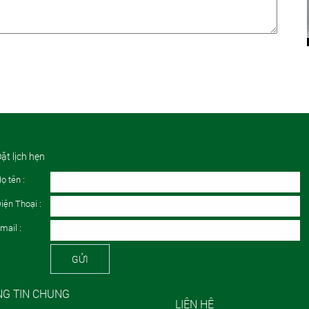
ặt lịch hẹn
ọ tên :
iện Thoại :
mail :
GỬI
G TIN CHUNG
LIÊN HỆ