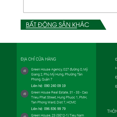
BẤT ĐỘNG SẢN KHÁC
ĐỊA CHỈ CỬA HÀNG
Đ
H
Green House Agency, 027 đường O, Mỹ
Giang 2, Phú Mỹ Hưng, Phường Tân
Đ
Phong, Quận 7
Liên hệ:
090 240 09 19
E
Green House Real Estate, 31 - 33 - Cao
Trieu Phat Street, Hung Phuoc 1, PMH,
Tan Phong Ward, Dist 7, HCMC
Liên hệ:
096 836 99 79
THÔN
Green House, 23 (SE12-1) Tieu Nam