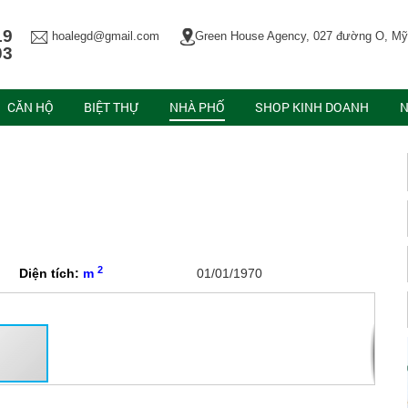
19
hoalegd@gmail.com
Green House Agency, 027 đường O, Mỹ
03
CĂN HỘ
BIỆT THỰ
NHÀ PHỐ
SHOP KINH DOANH
N
2
Diện tích:
m
01/01/1970