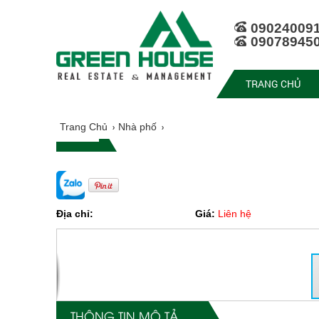
09024009
09078945
TRANG CHỦ
Trang Chủ
Nhà phố
Địa chỉ:
Giá:
Liên hệ
THÔNG TIN MÔ TẢ