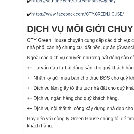
✔️
https://youtube.com/c/GreenHouseAgency
✔️
https://www.facebook.com/CTY.GREEN.HOUSE/
DỊCH VỤ MÔI GIỚI CHU
CTY Green House chuyên cung cấp các dịch vụ: c
nhà phố, căn hộ chung cư, đất nền, dự án (Swanci
Ngoài các dịch vụ chuyển nhượng bất động sản côn
++ Tư vấn đầu tư bất động sản cho quý khách hàn
++ Nhận ký gửi mua bán cho thuê BĐS cho quý k
++ Dịch vụ làm giấy tờ thủ tục nhà đất cho quý kh
++ Dịch vụ ngân hàng cho quý khách hàng.
++ Dịch vụ nội thất thi công xây dựng nhà đẹp ch
Hãy đến với công ty Green House chúng tôi để tì
khách hàng.