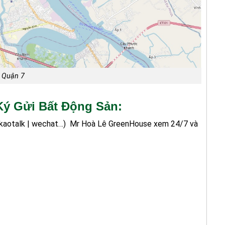
, Quận 7
ý Gửi Bất Động Sản:
kakaotalk | wechat…)
Mr Hoà Lê GreenHouse xem 24/7 và