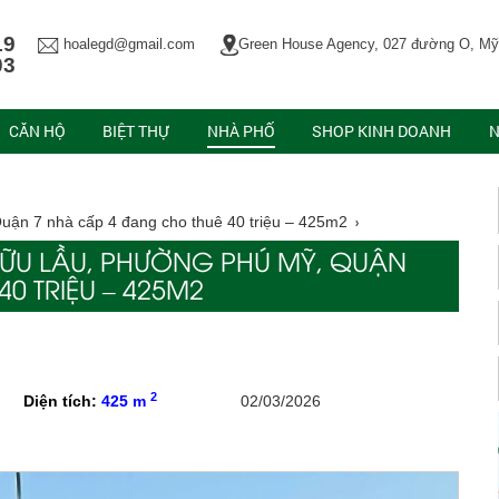
19
hoalegd@gmail.com
Green House Agency, 027 đường O, Mỹ
03
CĂN HỘ
BIỆT THỰ
NHÀ PHỐ
SHOP KINH DOANH
N
ận 7 nhà cấp 4 đang cho thuê 40 triệu – 425m2
HỮU LẦU, PHƯỜNG PHÚ MỸ, QUẬN
0 TRIỆU – 425M2
2
Diện tích:
425 m
02/03/2026