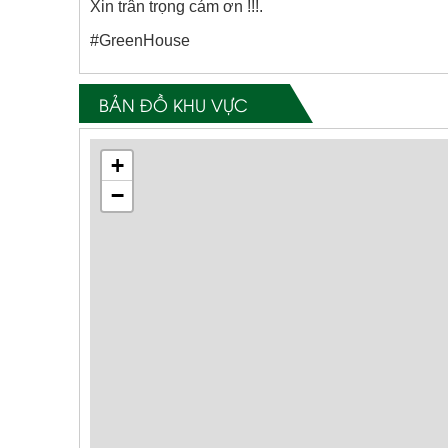
Xin trân trọng cám ơn !!!.
#GreenHouse
BẢN ĐỒ KHU VỰC
+
−