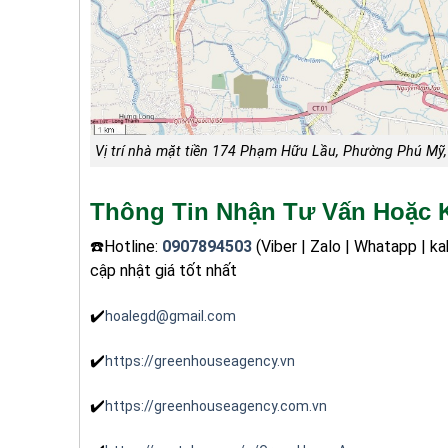
Vị trí nhà mặt tiền 174 Phạm Hữu Lầu, Phường Phú Mỹ
Thông Tin Nhận Tư Vấn Hoặc K
☎️Hotline:
0907894503
(Viber | Zalo | Whatapp | 
cập nhật giá tốt nhất
✔️
hoalegd@gmail.com
✔️
https://greenhouseagency.vn
✔️
https://greenhouseagency.com.vn