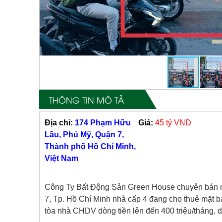
THÔNG TIN MÔ TẢ
Địa chỉ:
174 Phạm Hữu
Giá:
45 tỷ VND
Lầu, Phú Mỹ, Quận 7,
Thành phố Hồ Chí Minh,
Việt Nam
Công Ty Bất Động Sản Green House chuyên bán 
7, Tp. Hồ Chí Minh nhà cấp 4 đang cho thuê mặt b
tòa nhà CHDV dòng tiền lên đến 400 triệu/tháng, d