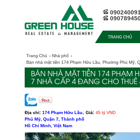
09024009
09078945
TRANG CHỦ
Trang Chủ
Nhà phố
Bán nhà mặt tiền 174 Phạm Hữu Lầu, Phường Phú Mỹ, Qu
BÁN NHÀ MẶT TIỀN 174 PHẠM 
7 NHÀ CẤP 4 ĐANG CHO THUÊ 4
Địa chỉ:
174 Phạm Hữu Lầu,
Giá:
45 tỷ VND
Phú Mỹ, Quận 7, Thành phố
Hồ Chí Minh, Việt Nam