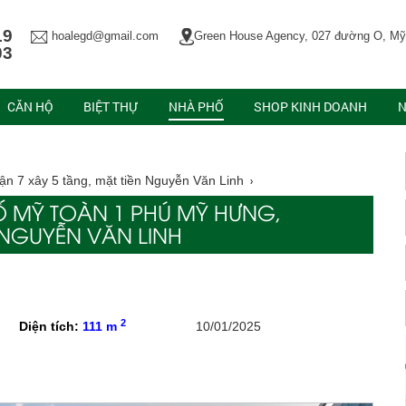
19
hoalegd@gmail.com
Green House Agency, 027 đường O, Mỹ
03
CĂN HỘ
BIỆT THỰ
NHÀ PHỐ
SHOP KINH DOANH
N
n 7 xây 5 tầng, mặt tiền Nguyễn Văn Linh
 MỸ TOÀN 1 PHÚ MỸ HƯNG,
 NGUYỄN VĂN LINH
2
Diện tích:
111 m
10/01/2025