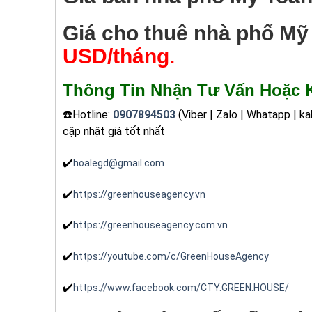
Giá cho thuê nhà phố M
USD/tháng.
Thông Tin Nhận Tư Vấn Hoặc K
☎️Hotline:
0907894503
(Viber | Zalo | Whatapp | 
cập nhật giá tốt nhất
✔️
hoalegd@gmail.com
✔️
https://greenhouseagency.vn
✔️
https://greenhouseagency.com.vn
✔️
https://youtube.com/c/GreenHouseAgency
✔️
https://www.facebook.com/CTY.GREEN.HOUSE/