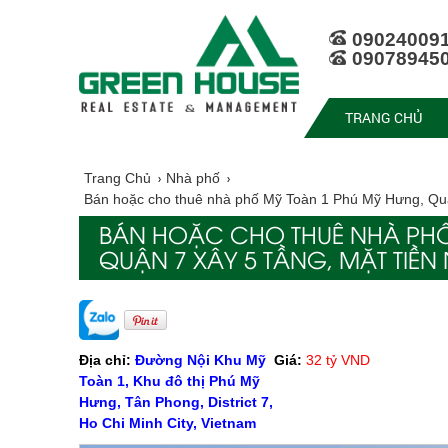
09024009
09078945
TRANG CHỦ
Trang Chủ
Nhà phố
Bán hoặc cho thuê nhà phố Mỹ Toàn 1 Phú Mỹ Hưng, Quậ
BÁN HOẶC CHO THUÊ NHÀ PHỐ
QUẬN 7 XÂY 5 TẦNG, MẶT TIỀN
Địa chỉ:
Đường Nội Khu Mỹ
Giá:
32 tỷ VND
Toàn 1, Khu đô thị Phú Mỹ
Hưng, Tân Phong, District 7,
Ho Chi Minh City, Vietnam