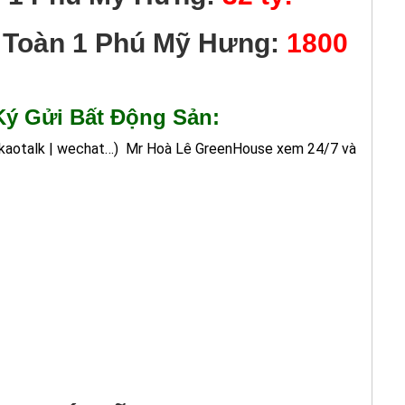
ỹ Toàn 1 Phú Mỹ Hưng:
1800
ý Gửi Bất Động Sản:
kakaotalk | wechat…)
Mr Hoà Lê GreenHouse xem 24/7 và