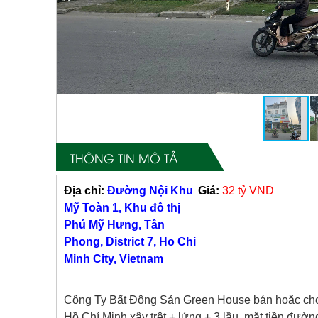
THÔNG TIN MÔ TẢ
Địa chỉ:
Đường Nội Khu
Giá:
32 tỷ VND
Mỹ Toàn 1, Khu đô thị
Phú Mỹ Hưng, Tân
Phong, District 7, Ho Chi
Minh City, Vietnam
Công Ty Bất Động Sản Green House bán hoặc cho
Hồ Chí Minh xây trệt + lửng + 3 lầu, mặt tiền đư