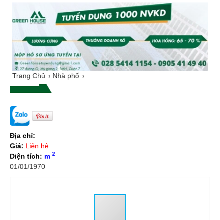
Trang Chủ
Nhà phố
Địa chỉ:
Giá:
Liên hệ
2
Diện tích:
m
01/01/1970