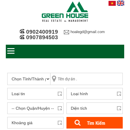
0902400919
hoalegd@gmail.com
0907894503
Tìm Kiếm