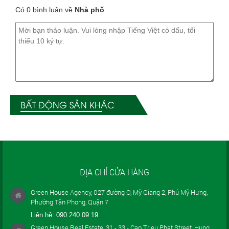
Có 0 bình luận về
Nhà phố
BẤT ĐỘNG SẢN KHÁC
ĐỊA CHỈ CỬA HÀNG
Green House Agency, 027 đường O, Mỹ Giang 2, Phú Mỹ Hưng,
Phường Tân Phong, Quận 7
Liên hệ:
090 240 09 19
Green House Real Estate, 31 - 33 - Cao Trieu Phat Street, Hung