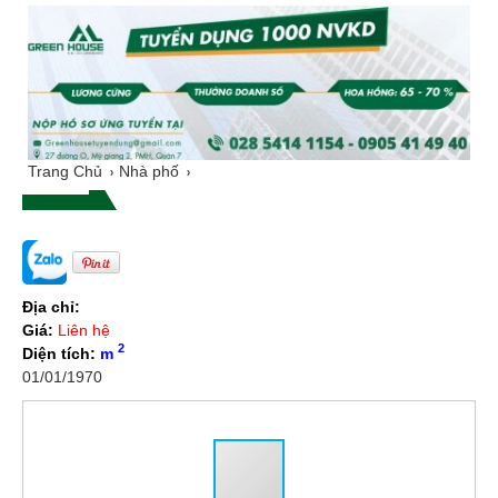
Trang Chủ
Nhà phố
Địa chỉ:
Giá:
Liên hệ
2
Diện tích:
m
01/01/1970