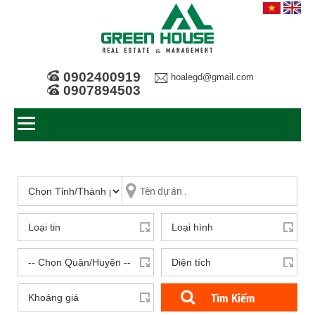
0902400919
hoalegd@gmail.com
0907894503
Tìm Kiếm