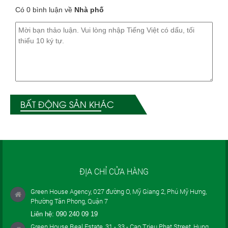
Có 0 bình luận về
Nhà phố
BẤT ĐỘNG SẢN KHÁC
ĐỊA CHỈ CỬA HÀNG
Green House Agency, 027 đường O, Mỹ Giang 2, Phú Mỹ Hưng,
Phường Tân Phong, Quận 7
Liên hệ:
090 240 09 19
Green House Real Estate, 31 - 33 - Cao Trieu Phat Street, Hung