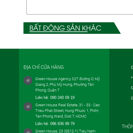
BẤT ĐỘNG SẢN KHÁC
ĐỊA CHỈ CỬA HÀNG
Đ
H
Green House Agency, 027 đường O, Mỹ
Giang 2, Phú Mỹ Hưng, Phường Tân
Đ
Phong, Quận 7
Liên hệ:
090 240 09 19
E
Green House Real Estate, 31 - 33 - Cao
Trieu Phat Street, Hung Phuoc 1, PMH,
Tan Phong Ward, Dist 7, HCMC
Liên hệ:
096 836 99 79
THÔN
Green House, 23 (SE12-1) Tieu Nam