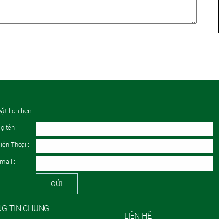
ặt lịch hẹn
ọ tên :
iện Thoại :
mail :
GỬI
G TIN CHUNG
LIÊN HỆ