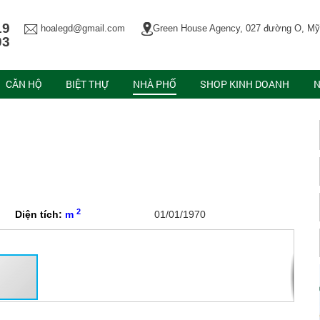
19
hoalegd@gmail.com
Green House Agency, 027 đường O, Mỹ
03
CĂN HỘ
BIỆT THỰ
NHÀ PHỐ
SHOP KINH DOANH
N
2
Diện tích:
m
01/01/1970