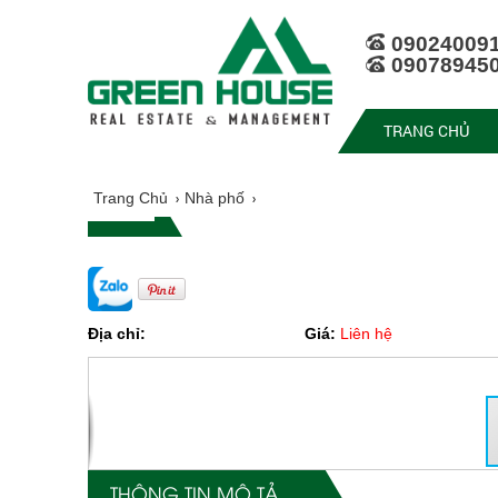
09024009
09078945
TRANG CHỦ
Trang Chủ
Nhà phố
Địa chỉ:
Giá:
Liên hệ
THÔNG TIN MÔ TẢ