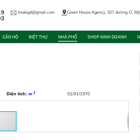
19
hoalegd@gmail.com
Green House Agency, 027 đường O, Mỹ
03
CĂN HỘ
BIỆT THỰ
NHÀ PHỐ
SHOP KINH DOANH
N
2
Diện tích:
m
01/01/1970