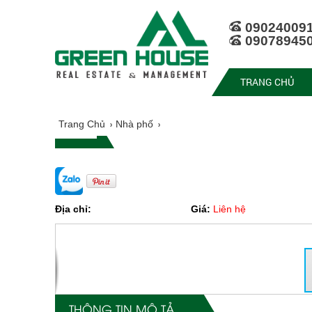
09024009
09078945
TRANG CHỦ
Trang Chủ
Nhà phố
Địa chỉ:
Giá:
Liên hệ
THÔNG TIN MÔ TẢ