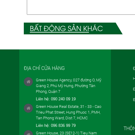
BẤT ĐỘNG SẢN KHÁC
ĐỊA CHỈ CỬA HÀNG
Đ
H
Green House Agency, 027 đường O, Mỹ
Giang 2, Phú Mỹ Hưng, Phường Tân
Đ
Phong, Quận 7
Liên hệ:
090 240 09 19
E
Green House Real Estate, 31 - 33 - Cao
Trieu Phat Street, Hung Phuoc 1, PMH,
Tan Phong Ward, Dist 7, HCMC
Liên hệ:
096 836 99 79
THÔN
Green House, 23 (SE12-1) Tieu Nam