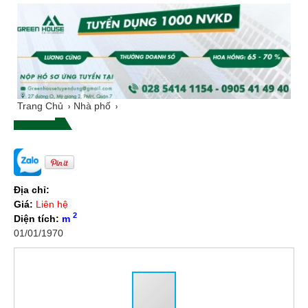
Trang Chủ
Nhà phố
Địa chỉ:
Giá:
Liên hệ
2
Diện tích:
m
01/01/1970