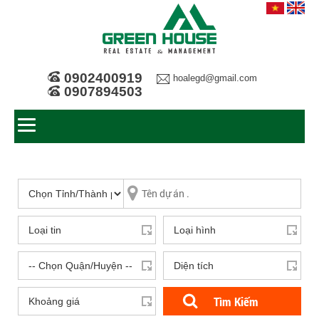
0902400919
hoalegd@gmail.com
0907894503
Tìm Kiếm