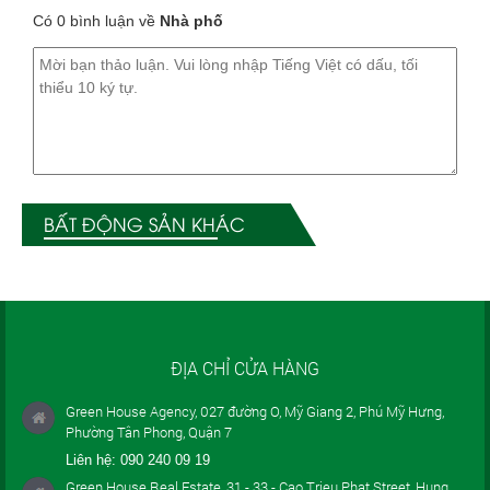
Có 0 bình luận về
Nhà phố
BẤT ĐỘNG SẢN KHÁC
ĐỊA CHỈ CỬA HÀNG
Green House Agency, 027 đường O, Mỹ Giang 2, Phú Mỹ Hưng,
Phường Tân Phong, Quận 7
Liên hệ:
090 240 09 19
Green House Real Estate, 31 - 33 - Cao Trieu Phat Street, Hung