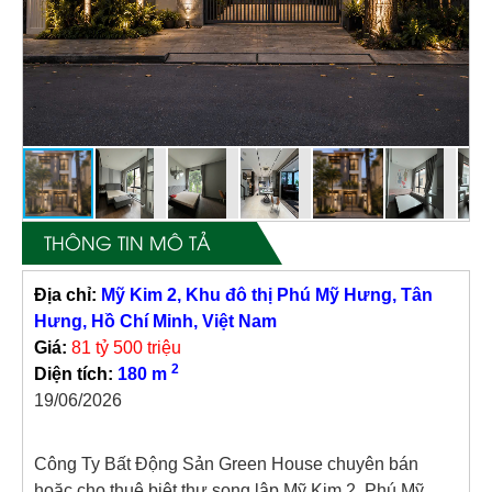
THÔNG TIN MÔ TẢ
Địa chỉ:
Mỹ Kim 2, Khu đô thị Phú Mỹ Hưng, Tân
Hưng, Hồ Chí Minh, Việt Nam
Giá:
81 tỷ 500 triệu
2
Diện tích:
180 m
19/06/2026
Công Ty Bất Động Sản Green House chuyên bán
hoặc cho thuê biệt thự song lập Mỹ Kim 2, Phú Mỹ