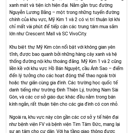
xanh mát và tiện ích hiện đại. Nằm gần trục đường
Nguyễn Lương Bằng – một trong những tuyến đường
chính của khu vực, Mỹ Kim 1 và 2 có vị trí thuận lợi khi
chỉ mất vài phút để tiếp cận các trung tâm mua sắm
lớn như Crescent Mall và SC VivoCity.
Khu biệt thự Mỹ Kim còn nổi bật với không gian yên
tĩnh, được bao quanh bởi những hàng cây xanh và hệ
thống đường nội khu thoáng đãng. Mỹ Kim 1 và 2 cũng
liền kề với khu vực Hồ Bán Nguyệt, cầu Ánh Sao – điểm
đến lý tưởng cho các hoạt động thể thao ngoài trời
hoặc thư giãn cùng gia đình. Các trường học quốc tế
danh tiếng như trường Đinh Thiện Lý, trường Nam Sài
Gòn, và các cơ sở giáo dục khác đều nằm trong bán
kính ngắn, rất thuận tiện cho các gia đình có con nhỏ.
Ngoài ra, khu vực này còn gần các cơ sở y tế hiện đại
như bệnh viện FV và bệnh viện Tim Tâm Đức, mang lại
sự an tâm cho cư dân. Với hạ tầng giao thông được