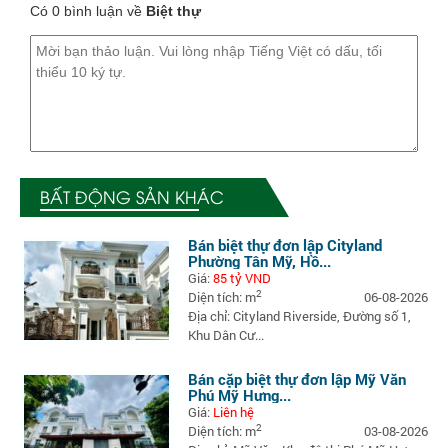
Có 0 bình luận về
Biệt thự
BẤT ĐỘNG SẢN KHÁC
Bán biệt thự đơn lập Cityland
Phường Tân Mỹ, Hồ...
Giá:
85 tỷ VND
2
Diện tích: m
06-08-2026
Địa chỉ: Cityland Riverside, Đường số 1,
Khu Dân Cư...
Bán cặp biệt thự đơn lập Mỹ Văn
Phú Mỹ Hưng...
Giá:
Liên hệ
2
Diện tích: m
03-08-2026