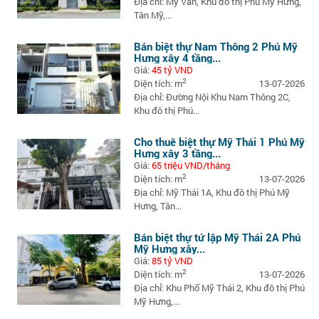
Địa chỉ: Mỹ Văn, Khu đô thị Phú Mỹ Hưng,
Tân Mỹ,...
Bán biệt thự Nam Thông 2 Phú Mỹ
Hưng xây 4 tầng...
Giá:
45 tỷ VND
2
Diện tích: m
13-07-2026
Địa chỉ: Đường Nội Khu Nam Thông 2C,
Khu đô thị Phú...
Cho thuê biệt thự Mỹ Thái 1 Phú Mỹ
Hưng xây 3 tầng...
Giá:
65 triệu VND/tháng
2
Diện tích: m
13-07-2026
Địa chỉ: Mỹ Thái 1A, Khu đô thị Phú Mỹ
Hưng, Tân...
Bán biệt thự tứ lập Mỹ Thái 2A Phú
Mỹ Hưng xây...
Giá:
85 tỷ VND
2
Diện tích: m
13-07-2026
Địa chỉ: Khu Phố Mỹ Thái 2, Khu đô thị Phú
Mỹ Hưng,...