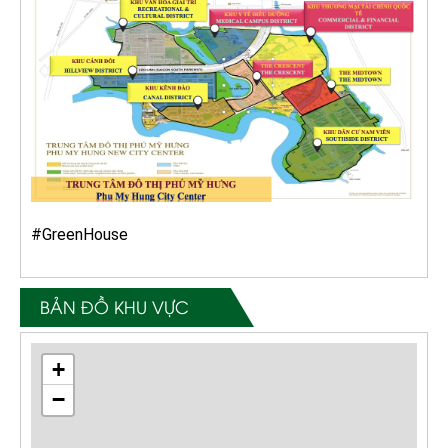
#GreenHouse
BẢN ĐỒ KHU VỰC
+
−