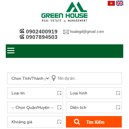
0902400919
hoalegd@gmail.com
0907894503
Tìm Kiếm