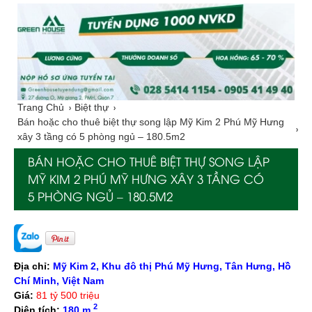
Trang Chủ
Biệt thự
Bán hoặc cho thuê biệt thự song lập Mỹ Kim 2 Phú Mỹ Hưng
xây 3 tầng có 5 phòng ngủ – 180.5m2
BÁN HOẶC CHO THUÊ BIỆT THỰ SONG LẬP
MỸ KIM 2 PHÚ MỸ HƯNG XÂY 3 TẦNG CÓ
5 PHÒNG NGỦ – 180.5M2
Địa chỉ:
Mỹ Kim 2, Khu đô thị Phú Mỹ Hưng, Tân Hưng, Hồ
Chí Minh, Việt Nam
Giá:
81 tỷ 500 triệu
2
Diện tích:
180 m