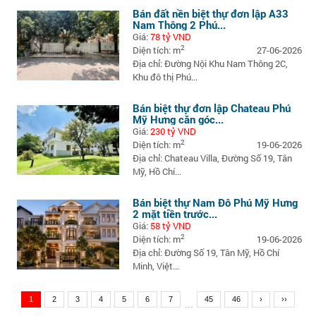
Bán đất nền biệt thự đơn lập A33
Nam Thông 2 Phú...
Giá:
78 tỷ VND
2
Diện tích: m
27-06-2026
Địa chỉ: Đường Nội Khu Nam Thông 2C,
Khu đô thị Phú...
Bán biệt thự đơn lập Chateau Phú
Mỹ Hưng căn góc...
Giá:
230 tỷ VND
2
Diện tích: m
19-06-2026
Địa chỉ: Chateau Villa, Đường Số 19, Tân
Mỹ, Hồ Chí...
Bán biệt thự Nam Đô Phú Mỹ Hưng
2 mặt tiền trước...
Giá:
58 tỷ VND
2
Diện tích: m
19-06-2026
Địa chỉ: Đường Số 19, Tân Mỹ, Hồ Chí
Minh, Việt...
1
2
3
4
5
6
7
45
46
›
››
...