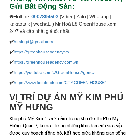
Gửi Bất Động Sản:
☎️Hotline:
0907894503
(Viber | Zalo | Whatapp |
kakaotalk | wechat...) Mr Hoà Lê GreenHouse xem
24/7 và cập nhật giá tốt nhất
✔️
hoalegd@gmail.com
✔️
https://greenhouseagency.vn
✔️
https://greenhouseagency.com.vn
✔️
https://youtube.com/c/GreenHouseAgency
✔️
https://www.facebook.com/CTY.GREEN.HOUSE/
VỊ TRÍ DỰ ÁN MỸ KIM PHÚ
MỸ HƯNG
Khu phố Mỹ Kim 1 và 2 nằm trong khu đô thị Phú Mỹ
Hưng, Quận 7, là một trong những khu dân cư cao cấp
được quy hoạch đồng bộ, kết hợp giữa không gian sống