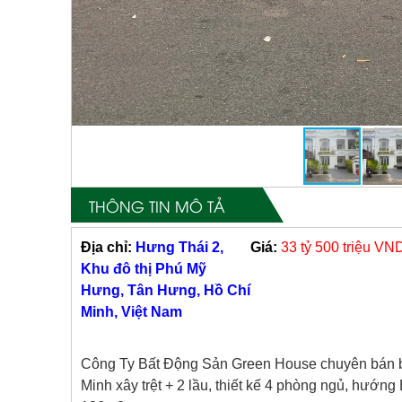
THÔNG TIN MÔ TẢ
Địa chỉ:
Hưng Thái 2,
Giá:
33 tỷ 500 triệu VN
Khu đô thị Phú Mỹ
Hưng, Tân Hưng, Hồ Chí
Minh, Việt Nam
Công Ty Bất Động Sản Green House chuyên bán b
Minh xây trệt + 2 lầu, thiết kế 4 phòng ngủ, hướng