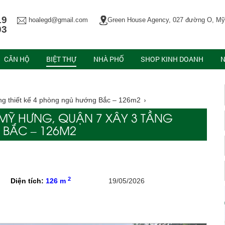
19
hoalegd@gmail.com
Green House Agency, 027 đường O, Mỹ
03
CĂN HỘ
BIỆT THỰ
NHÀ PHỐ
SHOP KINH DOANH
N
ng thiết kế 4 phòng ngủ hướng Bắc – 126m2
Ú MỸ HƯNG, QUẬN 7 XÂY 3 TẦNG
 BẮC – 126M2
2
Diện tích:
126 m
19/05/2026