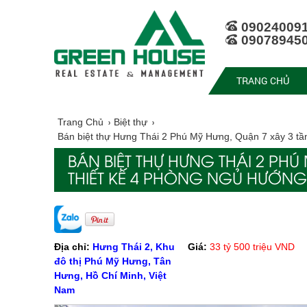
09024009
09078945
TRANG CHỦ
Trang Chủ
Biệt thự
Bán biệt thự Hưng Thái 2 Phú Mỹ Hưng, Quận 7 xây 3 tầ
BÁN BIỆT THỰ HƯNG THÁI 2 PH
THIẾT KẾ 4 PHÒNG NGỦ HƯỚNG
Địa chỉ:
Hưng Thái 2, Khu
Giá:
33 tỷ 500 triệu VND
đô thị Phú Mỹ Hưng, Tân
Hưng, Hồ Chí Minh, Việt
Nam