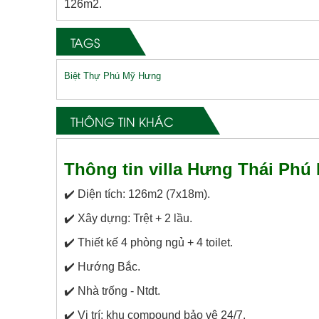
126m2.
TAGS
Biệt Thự Phú Mỹ Hưng
THÔNG TIN KHÁC
Thông tin villa Hưng Thái Phú
✔️ Diện tích: 126m2 (7x18m).
✔️ Xây dựng: Trệt + 2 lầu.
✔️ Thiết kế 4 phòng ngủ + 4 toilet.
✔️ Hướng Bắc.
✔️ Nhà trống - Ntdt.
✔️ Vị trí: khu compound bảo vệ 24/7.