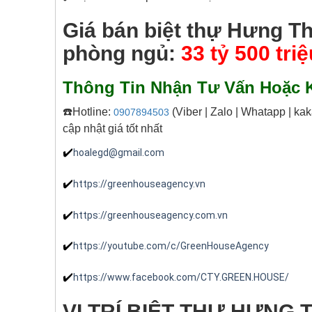
Giá bán biệt thự Hưng T
phòng ngủ:
33 tỷ 500 triệ
Thông Tin Nhận Tư Vấn Hoặc K
☎️Hotline:
(Viber | Zalo | Whatapp | ka
0907894503
cập nhật giá tốt nhất
✔️
hoalegd@gmail.com
✔️
https://greenhouseagency.vn
✔️
https://greenhouseagency.com.vn
✔️
https://youtube.com/c/GreenHouseAgency
✔️
https://www.facebook.com/CTY.GREEN.HOUSE/
VỊ TRÍ BIỆT THỰ HƯNG