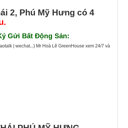
hái 2, Phú Mỹ Hưng có 4
u.
ý Gửi Bất Động Sản:
kaotalk | wechat...) Mr Hoà Lê GreenHouse xem 24/7 và
 THÁI PHÚ MỸ HƯNG