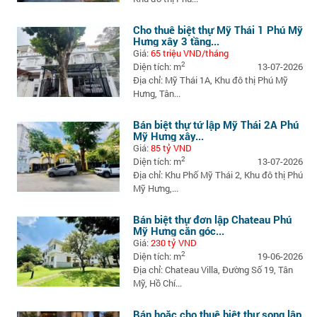
Cho thuê biệt thự Mỹ Thái 1 Phú Mỹ
Hưng xây 3 tầng...
Giá:
65 triệu VND/tháng
2
Diện tích: m
13-07-2026
Địa chỉ: Mỹ Thái 1A, Khu đô thị Phú Mỹ
Hưng, Tân...
Bán biệt thự tứ lập Mỹ Thái 2A Phú
Mỹ Hưng xây...
Giá:
85 tỷ VND
2
Diện tích: m
13-07-2026
Địa chỉ: Khu Phố Mỹ Thái 2, Khu đô thị Phú
Mỹ Hưng,...
Bán biệt thự đơn lập Chateau Phú
Mỹ Hưng căn góc...
Giá:
230 tỷ VND
2
Diện tích: m
19-06-2026
Địa chỉ: Chateau Villa, Đường Số 19, Tân
Mỹ, Hồ Chí...
Bán hoặc cho thuê biệt thự song lập