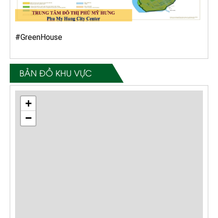
#GreenHouse
BẢN ĐỒ KHU VỰC
+
−