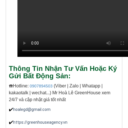
Thông Tin Nhận Tư Vấn Hoặc Ký
Gửi Bất Động Sản:
☎️Hotline:
(Viber | Zalo | Whatapp |
0907894503
kakaotalk | wechat...) Mr Hoà Lê GreenHouse xem
24/7 và cập nhật giá tốt nhất
✔️
hoalegd@gmail.com
✔️
https://greenhouseagency.vn