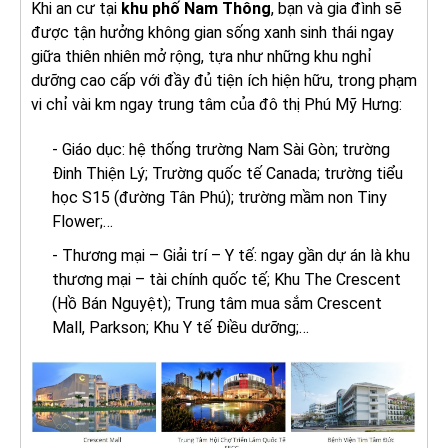
Khi an cư tại
khu phố Nam Thông
, bạn và gia đình sẽ
được tận hưởng không gian sống xanh sinh thái ngay
giữa thiên nhiên mở rộng, tựa như những khu nghỉ
dưỡng cao cấp với đầy đủ tiện ích hiện hữu, trong phạm
vi chỉ vài km ngay trung tâm của đô thị Phú Mỹ Hưng:
- Giáo dục: hệ thống trường Nam Sài Gòn; trường
Đinh Thiện Lý; Trường quốc tế Canada; trường tiểu
học S15 (đường Tân Phú); trường mầm non Tiny
Flower;…
- Thương mại – Giải trí – Y tế: ngay gần dự án là khu
thương mại – tài chính quốc tế; Khu The Crescent
(Hồ Bán Nguyệt); Trung tâm mua sắm Crescent
Mall, Parkson; Khu Y tế Điều dưỡng;…