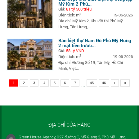
Mỹ Kim 2 Phú...
Giá:
81 tỷ 500 triệu
2
Diện tích: m
19-06-2026
Địa chỉ: Mỹ Kim 2, Khu đô thị Phú Mỹ
Hưng, Tân Hưng,...
Bán biệt thự Nam Đô Phú Mỹ Hưng
2 mặt tiền trước...
Giá:
58 tỷ VND
2
Diện tích: m
19-06-2026
Địa chỉ: Đường Số 19, Tân Mỹ, Hồ Chí
Minh, Việt...
1
2
3
4
5
6
7
45
46
›
››
...
ĐỊA CHỈ CỬA HÀNG
Green House Agency, 027 đường O, Mỹ Giang 2, Phú Mỹ Hưng,