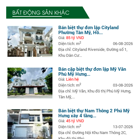
BẤT ĐỘNG SẢN KHÁC
Bán biệt thự đơn lập Cityland
Phường Tân Mỹ, Hồ...
Giá:
85 tỷ VND
2
Diện tích: m
06-08-2026
Địa chỉ: Cityland Riverside, Đường số 1,
Khu Dân Cư...
Bán cặp biệt thự đơn lập Mỹ Văn
Phú Mỹ Hưng...
Giá:
Liên hệ
2
Diện tích: m
03-08-2026
Địa chỉ: Mỹ Văn, Khu đô thị Phú Mỹ Hưng,
Tân Mỹ,...
Bán biệt thự Nam Thông 2 Phú Mỹ
Hưng xây 4 tầng...
Giá:
45 tỷ VND
2
Diện tích: m
13-07-2026
Địa chỉ: Đường Nội Khu Nam Thông 2C,
Khu đô thị Phú...