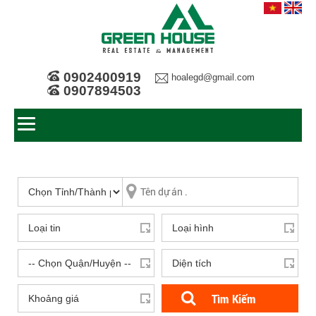
0902400919
hoalegd@gmail.com
0907894503
Tìm Kiếm