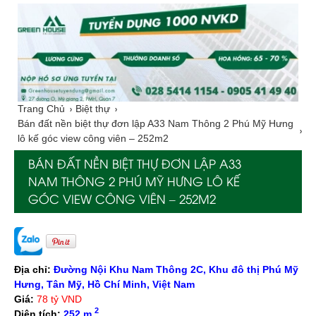
Trang Chủ
Biệt thự
Bán đất nền biệt thự đơn lập A33 Nam Thông 2 Phú Mỹ Hưng
lô kế góc view công viên – 252m2
BÁN ĐẤT NỀN BIỆT THỰ ĐƠN LẬP A33
NAM THÔNG 2 PHÚ MỸ HƯNG LÔ KẾ
GÓC VIEW CÔNG VIÊN – 252M2
Địa chỉ:
Đường Nội Khu Nam Thông 2C, Khu đô thị Phú Mỹ
Hưng, Tân Mỹ, Hồ Chí Minh, Việt Nam
Giá:
78 tỷ VND
2
Diện tích:
252 m