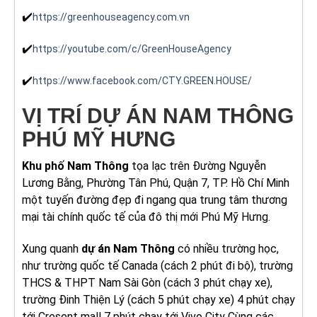
✔️
https://greenhouseagency.com.vn
✔️
https://youtube.com/c/GreenHouseAgency
✔️
https://www.facebook.com/CTY.GREEN.HOUSE/
VỊ TRÍ DỰ ÁN NAM THÔNG
PHÚ MỸ HƯNG
Khu phố Nam Thông
tọa lạc trên Đường Nguyễn
Lương Bằng, Phường Tân Phú, Quận 7, TP. Hồ Chí Minh
một tuyến đường đẹp đi ngang qua trung tâm thương
mại tài chính quốc tế của đô thị mới Phú Mỹ Hưng.
Xung quanh
dự án Nam Thông
có nhiều trường học,
như trường quốc tế Canada (cách 2 phút đi bộ), trường
THCS & THPT Nam Sài Gòn (cách 3 phút chạy xe),
trường Đinh Thiện Lý (cách 5 phút chạy xe) 4 phút chạy
tới Cresent mall 7 phút chạy tới Vivo City Cùng các