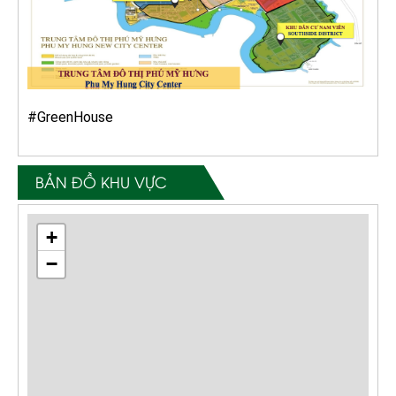
#GreenHouse
BẢN ĐỒ KHU VỰC
+
−