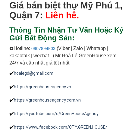
Giá bán biệt thự Mỹ Phú 1,
Quận 7:
Liên hê.
Thông Tin Nhận Tư Vấn Hoặc Ký
Gửi Bất Động Sản:
☎️Hotline:
(Viber | Zalo | Whatapp |
0907894503
kakaotalk | wechat...) Mr Hoà Lê GreenHouse xem
24/7 và cập nhật giá tốt nhất
✔️
hoalegd@gmail.com
✔️
https://greenhouseagency.vn
✔️
https://greenhouseagency.com.vn
✔️
https://youtube.com/c/GreenHouseAgency
✔️
https://www.facebook.com/CTY.GREEN.HOUSE/