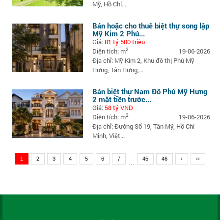
Mỹ, Hồ Chí...
Bán hoặc cho thuê biệt thự song lập
Mỹ Kim 2 Phú...
Giá:
81 tỷ 500 triệu
2
Diện tích: m
19-06-2026
Địa chỉ: Mỹ Kim 2, Khu đô thị Phú Mỹ
Hưng, Tân Hưng,...
Bán biệt thự Nam Đô Phú Mỹ Hưng
2 mặt tiền trước...
Giá:
58 tỷ VND
2
Diện tích: m
19-06-2026
Địa chỉ: Đường Số 19, Tân Mỹ, Hồ Chí
Minh, Việt...
1
2
3
4
5
6
7
45
46
›
››
...