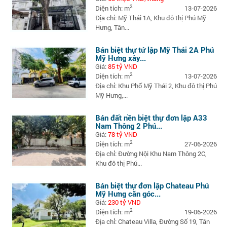
2
Diện tích: m
13-07-2026
Địa chỉ: Mỹ Thái 1A, Khu đô thị Phú Mỹ
Hưng, Tân...
Bán biệt thự tứ lập Mỹ Thái 2A Phú
Mỹ Hưng xây...
Giá:
85 tỷ VND
2
Diện tích: m
13-07-2026
Địa chỉ: Khu Phố Mỹ Thái 2, Khu đô thị Phú
Mỹ Hưng,...
Bán đất nền biệt thự đơn lập A33
Nam Thông 2 Phú...
Giá:
78 tỷ VND
2
Diện tích: m
27-06-2026
Địa chỉ: Đường Nội Khu Nam Thông 2C,
Khu đô thị Phú...
Bán biệt thự đơn lập Chateau Phú
Mỹ Hưng căn góc...
Giá:
230 tỷ VND
2
Diện tích: m
19-06-2026
Địa chỉ: Chateau Villa, Đường Số 19, Tân