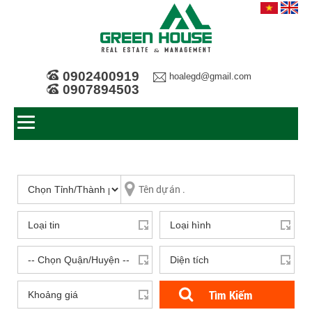
0902400919
hoalegd@gmail.com
0907894503
Tìm Kiếm