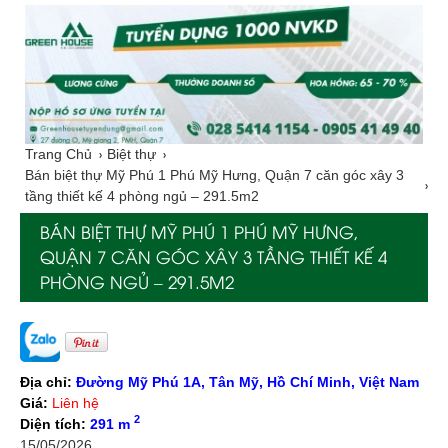
Trang Chủ
Biệt thự
Bán biệt thự Mỹ Phú 1 Phú Mỹ Hưng, Quận 7 căn góc xây 3
tầng thiết kế 4 phòng ngủ – 291.5m2
BÁN BIỆT THỰ MỸ PHÚ 1 PHÚ MỸ HƯNG,
QUẬN 7 CĂN GÓC XÂY 3 TẦNG THIẾT KẾ 4
PHÒNG NGỦ – 291.5M2
Địa chỉ:
Đường Mỹ Phú 1A, Tân Mỹ, Hồ Chí Minh, Việt Nam
Giá:
Liên hệ
2
Diện tích:
291 m
15/05/2026