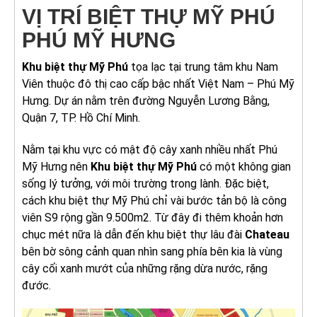
VỊ TRÍ BIỆT THỰ MỸ PHÚ
PHÚ MỸ HƯNG
Khu biệt thự Mỹ Phú
tọa lạc tại trung tâm khu Nam
Viên thuộc đô thị cao cấp bậc nhất Việt Nam – Phú Mỹ
Hưng. Dự án nằm trên đường Nguyễn Lương Bằng,
Quận 7, TP. Hồ Chí Minh.
Nằm tại khu vực có mật độ cây xanh nhiều nhất Phú
Mỹ Hưng nên
Khu biệt thự Mỹ Phú
có một không gian
sống lý tưởng, với môi trường trong lành. Đặc biệt,
cách khu biệt thự Mỹ Phú chỉ vài bước tản bộ là công
viên S9 rộng gần 9.500m2. Từ đây đi thêm khoản hơn
chục mét nữa là dẫn đến khu biệt thự lâu đài
Chateau
bên bờ sông cảnh quan nhìn sang phía bên kia là vùng
cây cối xanh mướt của những rặng dừa nước, rặng
đước.