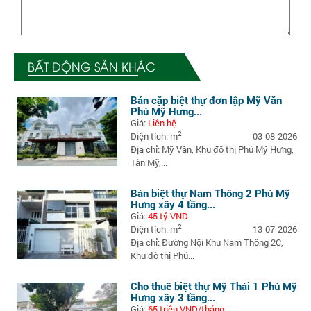
BẤT ĐỘNG SẢN KHÁC
Bán cặp biệt thự đơn lập Mỹ Văn
Phú Mỹ Hưng...
Giá:
Liên hệ
2
Diện tích: m
03-08-2026
Địa chỉ: Mỹ Văn, Khu đô thị Phú Mỹ Hưng,
Tân Mỹ,...
Bán biệt thự Nam Thông 2 Phú Mỹ
Hưng xây 4 tầng...
Giá:
45 tỷ VND
2
Diện tích: m
13-07-2026
Địa chỉ: Đường Nội Khu Nam Thông 2C,
Khu đô thị Phú...
Cho thuê biệt thự Mỹ Thái 1 Phú Mỹ
Hưng xây 3 tầng...
Giá:
65 triệu VND/tháng