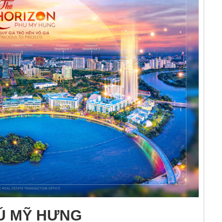
HÚ MỸ HƯNG