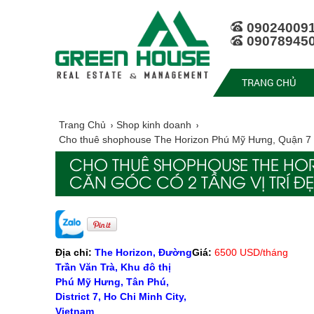
09024009
09078945
TRANG CHỦ
Trang Chủ
Shop kinh doanh
Cho thuê shophouse The Horizon Phú Mỹ Hưng, Quận 7 că
CHO THUÊ SHOPHOUSE THE HO
CĂN GÓC CÓ 2 TẦNG VỊ TRÍ ĐẸ
Địa chỉ:
The Horizon, Đường
Giá:
6500 USD/tháng
Trần Văn Trà, Khu đô thị
Phú Mỹ Hưng, Tân Phú,
District 7, Ho Chi Minh City,
Vietnam