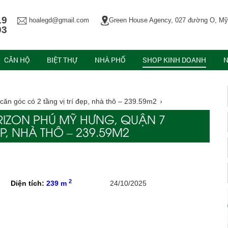
19
hoalegd@gmail.com
Green House Agency, 027 đường O, Mỹ
03
CĂN HỘ
BIỆT THỰ
NHÀ PHỐ
SHOP KINH DOANH
N
n góc có 2 tầng vị trí đẹp, nhà thô – 239.59m2
RIZON PHÚ MỸ HƯNG, QUẬN 7
P, NHÀ THÔ – 239.59M2
2
Diện tích:
239 m
24/10/2025