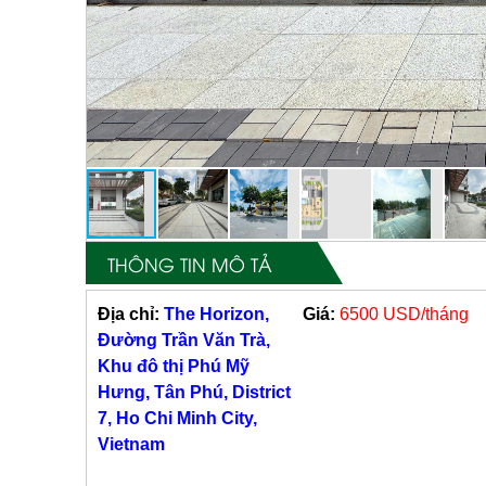
THÔNG TIN MÔ TẢ
Địa chỉ:
The Horizon,
Giá:
6500 USD/tháng
Đường Trần Văn Trà,
Khu đô thị Phú Mỹ
Hưng, Tân Phú, District
7, Ho Chi Minh City,
Vietnam