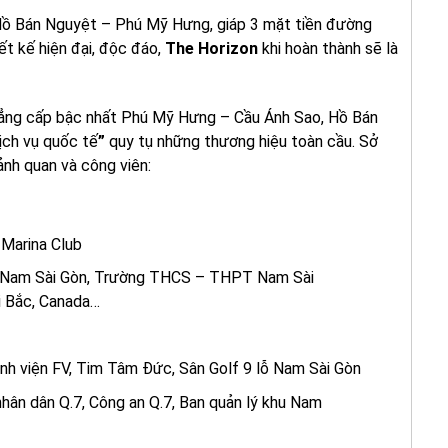
 Hồ Bán Nguyệt – Phú Mỹ Hưng, giáp 3 mặt tiền đường
ết kế hiện đại, độc đáo,
The Horizon
khi hoàn thành sẽ là
h đẳng cấp bậc nhất Phú Mỹ Hưng – Cầu Ánh Sao, Hồ Bán
ịch vụ quốc tế
”
quy tụ những thương hiệu toàn cầu. Sở
nh quan và công viên:
Marina Club
n Nam Sài Gòn, Trường THCS – THPT Nam Sài
ài Bắc, Canada…
ệnh viện FV, Tim Tâm Đức, Sân Golf 9 lỗ Nam Sài Gòn
nhân dân Q.7, Công an Q.7, Ban quản lý khu Nam