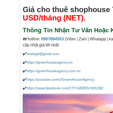
Giá cho thuê shophouse 
USD/tháng (NET).
Thông Tin Nhận Tư Vấn Hoặc K
☎️Hotline:
0907894503
(Viber | Zalo | Whatapp | 
cập nhật giá tốt nhất
✔️
hoalegd@gmail.com
✔️
https://greenhouseagency.vn
✔️
https://greenhouseagency.com.vn
✔️
https://youtube.com/c/GreenHouseAgency
✔️
https://www.facebook.com/CTY.GREEN.HOUSE/