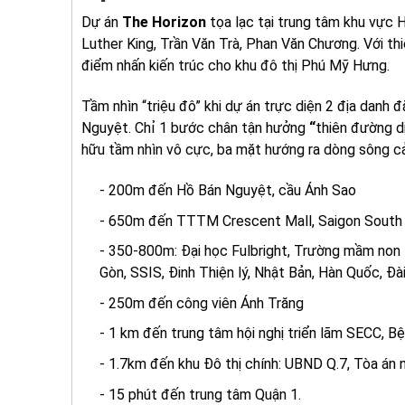
Dự án
The Horizon
tọa lạc tại trung tâm khu vực
Luther King, Trần Văn Trà, Phan Văn Chương. Với thi
điểm nhấn kiến trúc cho khu đô thị Phú Mỹ Hưng.
Tầm nhìn “triệu đô” khi dự án trực diện 2 địa dan
Nguyệt. Chỉ 1 bước chân tận hưởng
“
thiên đường d
hữu tầm nhìn vô cực, ba mặt hướng ra dòng sông cả
- 200m đến Hồ Bán Nguyệt, cầu Ánh Sao
- 650m đến TTTM Crescent Mall, Saigon South 
- 350-800m: Đại học Fulbright, Trường mầm no
Gòn, SSIS, Đinh Thiện lý, Nhật Bản, Hàn Quốc, Đ
- 250m đến công viên Ánh Trăng
- 1 km đến trung tâm hội nghị triển lãm SECC, B
- 1.7km đến khu Đô thị chính: UBND Q.7, Tòa án 
- 15 phút đến trung tâm Quận 1.