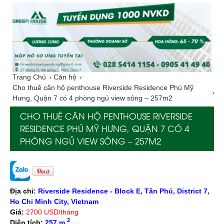
Trang Chủ
Căn hộ
Cho thuê căn hộ penthouse Riverside Residence Phú Mỹ
Hưng, Quận 7 có 4 phòng ngủ view sông – 257m2
CHO THUÊ CĂN HỘ PENTHOUSE RIVERSIDE
RESIDENCE PHÚ MỸ HƯNG, QUẬN 7 CÓ 4
PHÒNG NGỦ VIEW SÔNG – 257M2
Địa chỉ:
Riverside Residence - Block E, Tân Phú, District 7,
Ho Chi Minh City, Vietnam
Giá:
2700 USD/tháng
2
Diện tích:
257 m