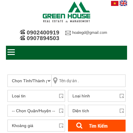
0902400919
hoalegd@gmail.com
0907894503
Tìm Kiếm