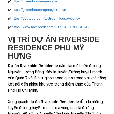
✔️
https://greenhouseagency.vn
✔️
https://greenhouseagency.com.vn
✔️
https://youtube.com/c/GreenHouseAgency
✔️
https://www.facebook.com/CTY.GREEN.HOUSE/
VỊ TRÍ DỰ ÁN RIVERSIDE
RESIDENCE PHÚ MỸ
HƯNG
Dự án Riverside Residence
nằm tại mặt tiền đường
Nguyễn Lương Bằng, đây là tuyến đường huyết mạch
của Quận 7 và là nút giao thông quan trọng với khả năng
kết nối đến nhiều khu vực trọng điểm khác của Thành
Phố Hồ Chí Minh.
Xung quanh
dự án Riverside Residence
đều là những
tuyến đường huyết mạch của vùng như là đường
Nguyễn Hữu Thọ, Nguyễn Văn Linh, Nguyễn Thị Thập,