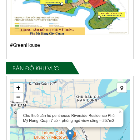
#GreenHouse
BẢN ĐỒ KHU VỰC
+
−
×
Cho thuê căn hộ penthouse Riverside Residence Phú
Mỹ Hưng, Quận 7 có 4 phòng ngủ view sông – 257m2