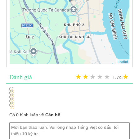
Leaflet
Đánh giá
1.7/5
1
2
3
4
5
Có 0 bình luận về
Căn hộ