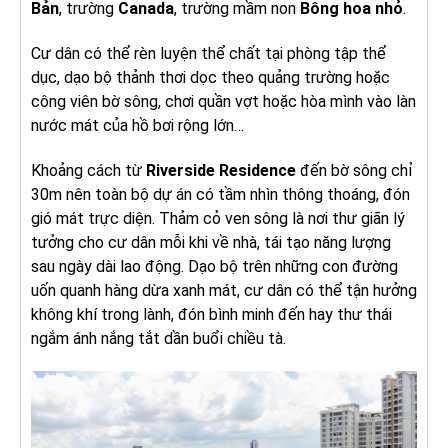
Bản
, trường
Canada
, trường mầm non
Bông hoa nhỏ
.
Cư dân có thể rèn luyện thể chất tại phòng tập thể
dục, dạo bộ thảnh thơi dọc theo quảng trường hoặc
công viên bờ sông, chơi quần vợt hoặc hòa mình vào làn
nước mát của hồ bơi rộng lớn…
Khoảng cách từ
Riverside Residence
đến bờ sông chỉ
30m nên toàn bộ dự án có tầm nhìn thông thoáng, đón
gió mát trực diện. Thảm cỏ ven sông là nơi thư giãn lý
tưởng cho cư dân mỗi khi về nhà, tái tạo năng lượng
sau ngày dài lao động. Dạo bộ trên những con đường
uốn quanh hàng dừa xanh mát, cư dân có thể tận hưởng
không khí trong lành, đón bình minh đến hay thư thái
ngắm ánh nắng tắt dần buổi chiều tà.