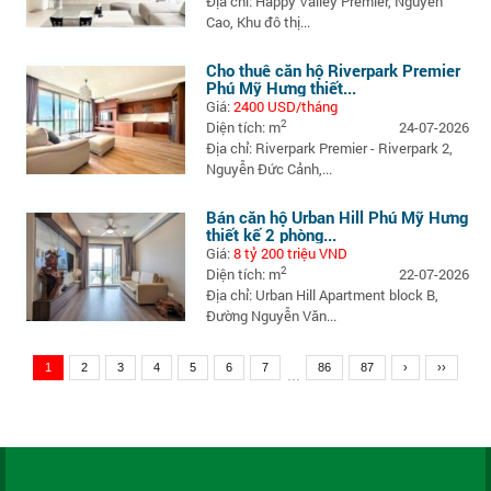
Địa chỉ: Happy Valley Premier, Nguyễn
Cao, Khu đô thị...
Cho thuê căn hộ Riverpark Premier
Phú Mỹ Hưng thiết...
Giá:
2400 USD/tháng
2
Diện tích: m
24-07-2026
Địa chỉ: Riverpark Premier - Riverpark 2,
Nguyễn Đức Cảnh,...
Bán căn hộ Urban Hill Phú Mỹ Hưng
thiết kế 2 phòng...
Giá:
8 tỷ 200 triệu VND
2
Diện tích: m
22-07-2026
Địa chỉ: Urban Hill Apartment block B,
Đường Nguyễn Văn...
1
2
3
4
5
6
7
86
87
›
››
...