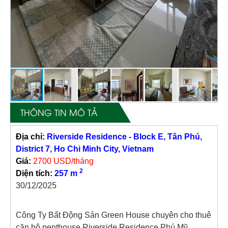
THÔNG TIN MÔ TẢ
Địa chỉ:
Riverside Residence - Block E, Tân Phú,
District 7, Ho Chi Minh City, Vietnam
Giá:
2700 USD/tháng
2
Diện tích:
257 m
30/12/2025
Công Ty Bất Động Sản Green House chuyên cho thuê
căn hộ penthouse Riverside Residence Phú Mỹ